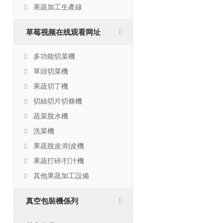
果蔬加工生產線
草莓视频在线观看网址
多功能切菜機
單頭切菜機
果蔬切丁機
切絲切片切條機
蔬菜脫水機
洗菜機
果蔬脫皮/削皮機
果蔬打碎/打汁機
其他果蔬加工設備
真空包裝機係列