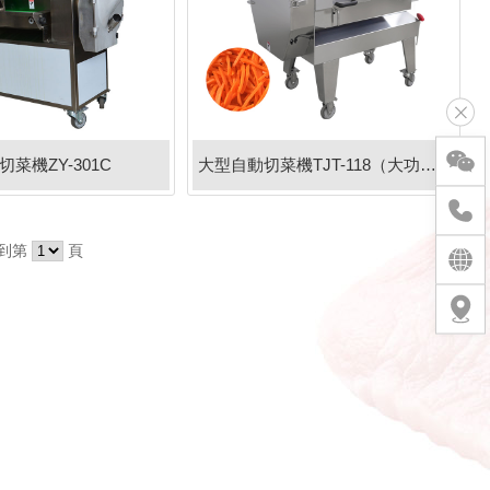
切菜機ZY-301C
大型自動切菜機TJT-118（大功率食堂加工廠用）
到第
頁