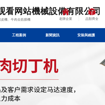
观看网站機械設備有限公司
老牌企業
品類齊全
、去豬皮機、牛肉去筋膜機
工程案例
新聞資訊
安裝與維護
址
载
污設備
熱點文章
公司新聞
行業資訊