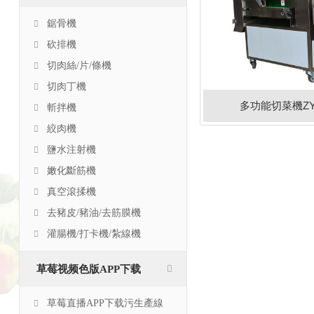
鋸骨機
砍排機
切肉絲/片/條機
切肉丁機
多功能切菜機ZY-
斬拌機
絞肉機
鹽水注射機
嫩化斷筋機
真空滾揉機
去豬皮/豬油/去筋膜機
灌腸機/打卡機/紮線機
草莓视频色版APP下载
草莓直播APP下载污生產線