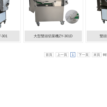
301
大型雙頭切菜機ZY-301D
雙頭
首頁
上一頁
1
下一頁
末頁
轉